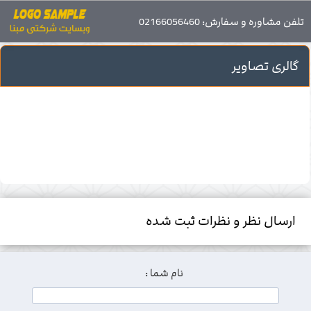
گالری تصاویر
تلفن مشاوره و سفارش: 02166056460
گالری تصاویر
ارسال نظر و نظرات ثبت شده
نام شما :