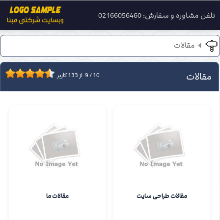
تلفن مشاوره و سفارش: 02166056460
مقالات
مقالات
10
/
9
از
133
کاربر
مقالات طراحی سایت
مقالات ما