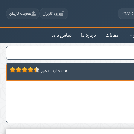
0216605
ورود کاربران
عضویت کاربران
مقالات
درباره ما
تماس با ما
10
/
9
از
133
کاربر