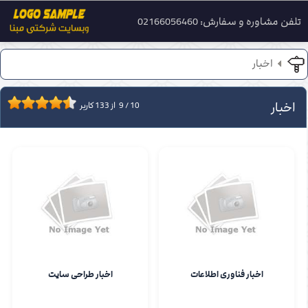
تلفن مشاوره و سفارش: 02166056460
اخبار
اخبار
10
/
9
از
133
کاربر
اخبار فناوری اطلاعات
اخبار طراحی سایت