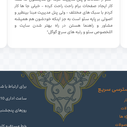
کار ایجاد صفحات برام راحت راحت کرده - خیلی جا ها کار
کردم با سبک های مختلف - ولی پنل مدیریت مبنا بینظیر و
اصولی بر پایه سئو است به جز اینکه خودشون هم همیشه
مشاور و راهنما هستن در راه بهتر شدن سایت و
اللخصوص سئو و رتبه های سرچ گوگل"
برای ارتباط با 
ترسی سریع
ر
لات
روزهای پنجشنبه تا ساعت 14 د
ه ها
ولات
خط مستقیم کارشناس : 460