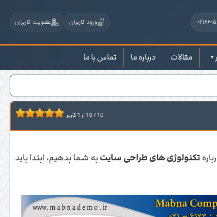
0216605
ورود کاربران
عضویت کاربران
مقالات
درباره ما
تماس با ما
10
/
10
از
1
کاربر
باره
تکنولوژی های طراحی سایت
به شما بدهیم، ابتدا باید