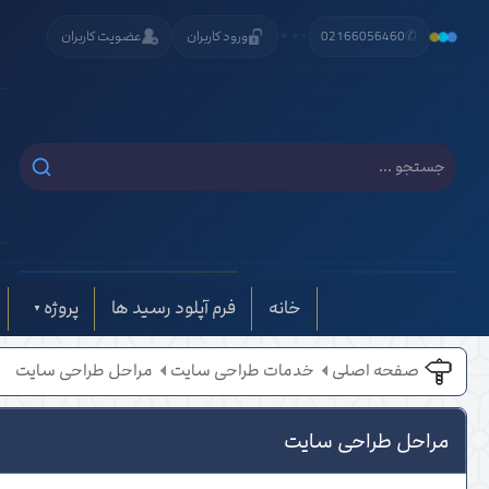
✆
02166056460
⚡
✦
✦
ورود کاربران
عضویت کاربران
خانه
فرم آپلود رسید ها
پروژه
صفحه اصلی
خدمات طراحی سایت
مراحل طراحی سایت
مراحل طراحی سایت