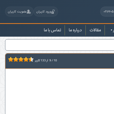
0216605
ورود کاربران
عضویت کاربران
مقالات
درباره ما
تماس با ما
10
/
9
از
133
کاربر