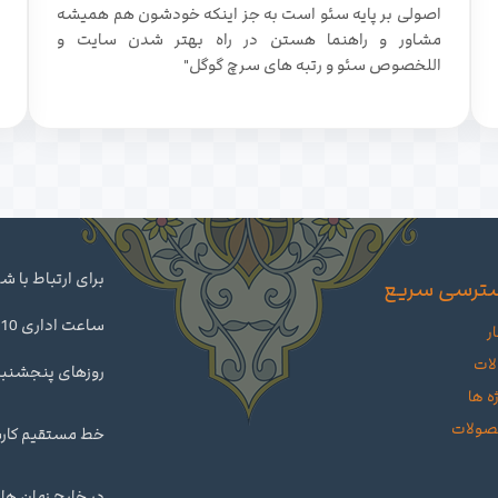
اصولی بر پایه سئو است به جز اینکه خودشون هم همیشه
مشاور و راهنما هستن در راه بهتر شدن سایت و
اللخصوص سئو و رتبه های سرچ گوگل"
برای ارتباط با 
ترسی سریع
ر
لات
روزهای پنجشنبه تا ساعت 14 د
ه ها
ولات
خط مستقیم کارشناس : 460
در خارج زمان های