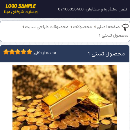
تلفن مشاوره و سفارش: 02166056460
صفحه اصلی
محصولات
محصولات طراحی سایت
محصول تستی 1
محصول تستی 1
10
/
10
از
1
کاربر