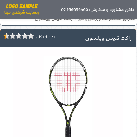
صفحه اصلی
تلفن مشاوره و سفارش: 02166056460
محصولات
معرفی محصولات دسته 2
معرفی محصولات ورزشی راکتی
راکت تنیس ویلسون
راکت تنیس ویلسون
10
/
1
از
1
کاربر